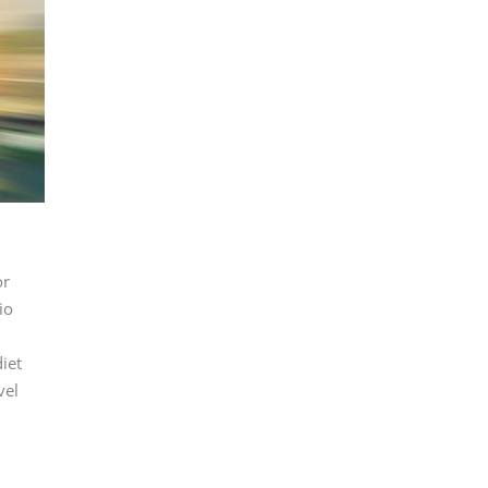
or
io
iet
vel