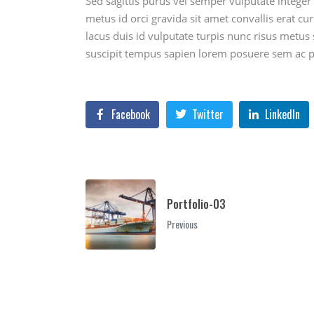
Sed sagittis purus vel semper vulputate integer 
metus id orci gravida sit amet convallis erat c
lacus duis id vulputate turpis nunc risus metus s
suscipit tempus sapien lorem posuere sem ac pu
Facebook
Twitter
LinkedIn
Portfolio-03
Previous