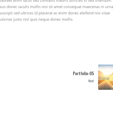
laoreet enim lacus sed convallis mauris ultricies in sed interdum
ursus donec iaculis mollis nisi sit amet consequat maecenas in urn
uscipit sed ultrices id placerat ac enim donec eleifend nisi vitae
lvinar justo nisl quis neque donec mollis.
Portfolio-05
Next