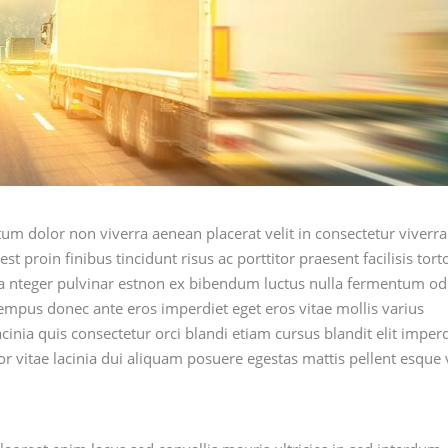
tum dolor non viverra aenean placerat velit in consectetur viverra
 est proin finibus tincidunt risus ac porttitor praesent facilisis tort
da nteger pulvinar estnon ex bibendum luctus nulla fermentum od
 tempus donec ante eros imperdiet eget eros vitae mollis varius
cinia quis consectetur orci blandi etiam cursus blandit elit imperd
or vitae lacinia dui aliquam posuere egestas mattis pellent esque 